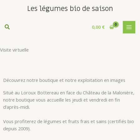
Aller
Les légumes bio de saison
Congés d'été : Notre boutique sera fermée les 6,7,13 et 14 août
au
prochain.
contenu
0,00
€
Visite virtuelle
Découvrez notre boutique et notre exploitation en images
Situé au Loroux Bottereau en face du Château de la Malonière,
notre boutique vous accueille les jeudi et vendredi en fin
d’après-midi.
Vous profiterez de légumes et fruits frais et sains (certifiés bio
depuis 2009).