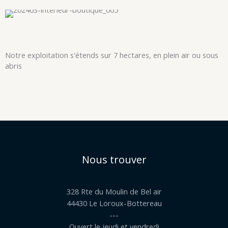
Notre exploitation s'étends sur 7 hectares, en plein air ou sous
abris
Nous trouver
328 Rte du Moulin de Bel air
44430 Le Loroux-Bottereau
---
Ouvert le jeudi et vendredi