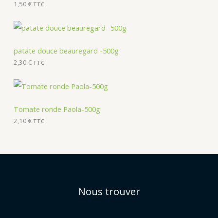
1,50
€
TTC
patate douce beauregard -500g
2,30
€
TTC
Tomate ronde Paola-500g
2,10
€
TTC
Nous trouver