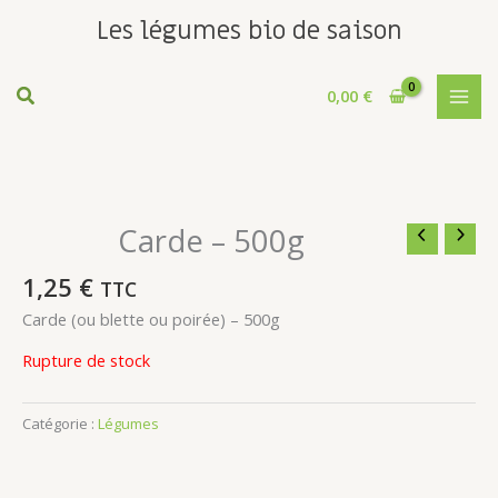
Aller
Les légumes bio de saison
Congés d'été : Notre boutique sera fermée les 6,7,13 et 14 août
au
prochain.
contenu
0,00
€
Carde – 500g
1,25
€
TTC
Carde (ou blette ou poirée) – 500g
Rupture de stock
Catégorie :
Légumes