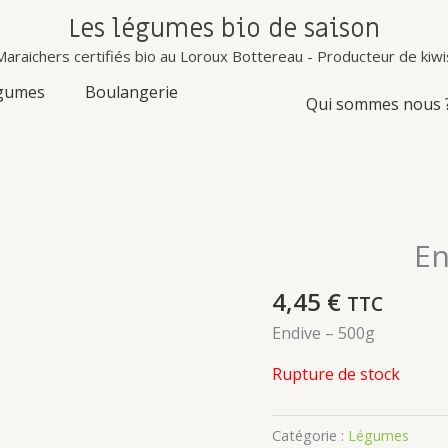
Les légumes bio de saison
Congés d'été : Notre boutique sera fermée les 6,7,13 et 14 août prochain
Maraichers certifiés bio au Loroux Bottereau - Producteur de kiwi
gumes
Boulangerie
Qui sommes nous 
En
4,45
€
TTC
Endive – 500g
Rupture de stock
Catégorie :
Légumes