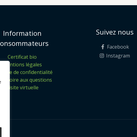
Suivez nous
Information
onsommateurs
Facebook
Instagram
Certificat bio
Mentions légales
itique de confidentialité
 – Foire aux questions
e
Visite virtuelle
ON