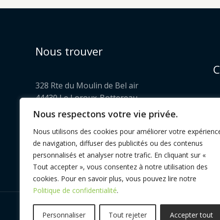
Nous trouver
C
328 Rte du Moulin de Bel air
44430 Le Loroux-Bottereau
---
Nous respectons votre vie privée.
Pol
Ouvert le jeudi et vendredi
FAQ
Nous utilisons des cookies pour améliorer votre expérienc
De 16h30 à 19h00
de navigation, diffuser des publicités ou des contenus
personnalisés et analyser notre trafic. En cliquant sur «
Tout accepter », vous consentez à notre utilisation des
cookies. Pour en savoir plus, vous pouvez lire notre
Politique de confidentialité
.
COPYRIGHT © 2026 | LES LÉGUMES BIO DE SAIS
Personnaliser
Tout rejeter
Accepter tout