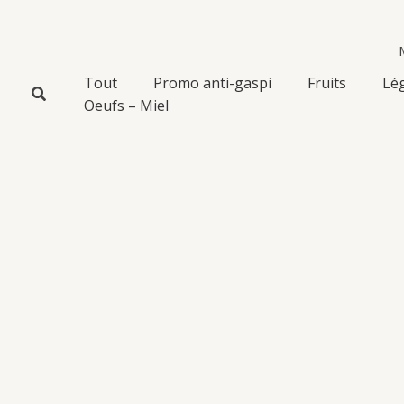
Aller
au
contenu
Tout
Promo anti-gaspi
Fruits
Lé
Oeufs – Miel