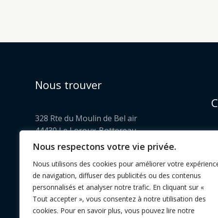
Nous trouver
C
328 Rte du Moulin de Bel air
44430 Le Loroux-Bottereau
---
Nous respectons votre vie privée.
Pol
Ouvert le jeudi et vendredi
FAQ
Nous utilisons des cookies pour améliorer votre expérienc
De 16h30 à 19h00
de navigation, diffuser des publicités ou des contenus
personnalisés et analyser notre trafic. En cliquant sur «
Tout accepter », vous consentez à notre utilisation des
cookies. Pour en savoir plus, vous pouvez lire notre