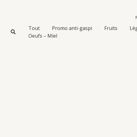
Aller
au
contenu
Tout
Promo anti-gaspi
Fruits
Lé
Oeufs – Miel