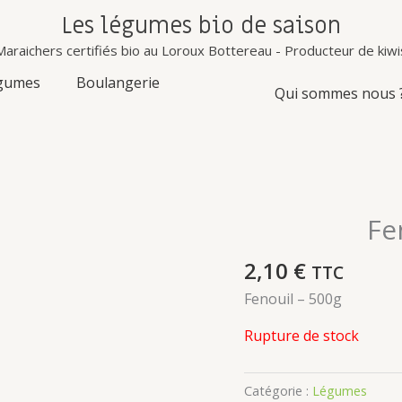
Les légumes bio de saison
Congés d'été : Notre boutique sera fermée les 6,7,13 et 14 août prochain
Maraichers certifiés bio au Loroux Bottereau - Producteur de kiwi
gumes
Boulangerie
Qui sommes nous 
Fe
2,10
€
TTC
Fenouil – 500g
Rupture de stock
Catégorie :
Légumes