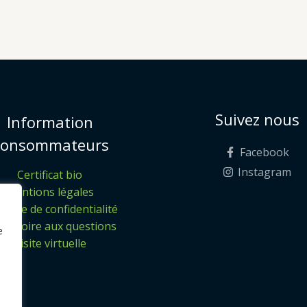
Suivez nous
Information
onsommateurs
Facebook
Instagram
Certificat bio
Mentions légales
itique de confidentialité
 – Foire aux questions
e
Visite virtuelle